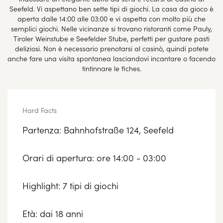
Seefeld. Vi aspettano ben sette tipi di giochi. La casa da gioco è
aperta dalle 14:00 alle 03:00 e vi aspetta con molto più che
semplici giochi. Nelle vicinanze si trovano ristoranti come Pauly,
Tiroler Weinstube e Seefelder Stube, perfetti per gustare pasti
deliziosi. Non è necessario prenotarsi al casinò, quindi potete
anche fare una visita spontanea lasciandovi incantare o facendo
tintinnare le fiches.
Hard Facts
Partenza: Bahnhofstraße 124, Seefeld
Orari di apertura: ore 14:00 - 03:00
Highlight: 7 tipi di giochi
Età: dai 18 anni