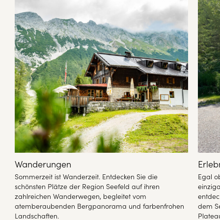
Wanderungen
Erleb
Sommerzeit ist Wanderzeit. Entdecken Sie die
Egal o
t
schönsten Plätze der Region Seefeld auf ihren
einzig
zahlreichen Wanderwegen, begleitet vom
entdec
atemberaubenden Bergpanorama und farbenfrohen
dem Se
Landschaften.
Plateau