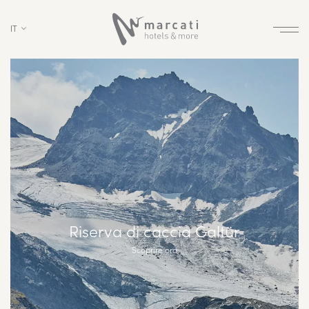
IT
Riserva di caccia Galtür
Scoprire ora