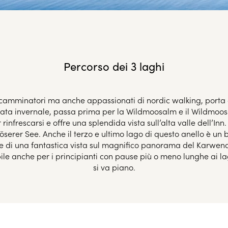
Percorso dei 3 laghi
 per camminatori ma anche appassionati di nordic walking, porta
ta invernale, passa prima per la Wildmoosalm e il Wildmoosse
rinfrescarsi e offre una splendida vista sull’alta valle dell’In
erer See. Anche il terzo e ultimo lago di questo anello è un 
de di una fantastica vista sul magnifico panorama del Karwendel
le anche per i principianti con pause più o meno lunghe ai l
si va piano.