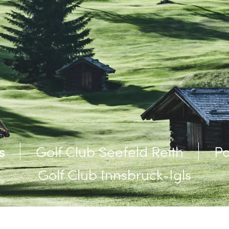
s
Golf Club Seefeld Reith
Pa
Golf Club Innsbruck-Igls