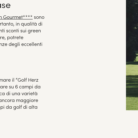
ase
m Gourmet****
sono
tanto, in qualità di
nti sconti sui green
re, potrete
nze degli eccellenti
mare il “Golf Herz
ocare su 6 campi da
rca di una varietà
o ancora maggiore
mpi da golf di alta