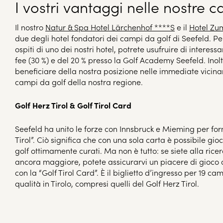
I vostri vantaggi nelle nostre c
Il nostro
Natur & Spa Hotel Lärchenhof ****S
e il
Hotel Zu
due degli hotel fondatori dei campi da golf di Seefeld. Per
ospiti di uno dei nostri hotel, potrete usufruire di interessa
fee (30 %) e del 20 % presso la Golf Academy Seefeld. Inolt
beneficiare della nostra posizione nelle immediate vicina
campi da golf della nostra regione.
Golf Herz Tirol & Golf Tirol Card
Seefeld ha unito le forze con Innsbruck e Mieming per for
Tirol”. Ciò significa che con una sola carta è possibile gi
golf ottimamente curati. Ma non è tutto: se siete alla rice
ancora maggiore, potete assicurarvi un piacere di gioc
con la “Golf Tirol Card”. È il biglietto d’ingresso per 19 ca
qualità in Tirolo, compresi quelli del Golf Herz Tirol.