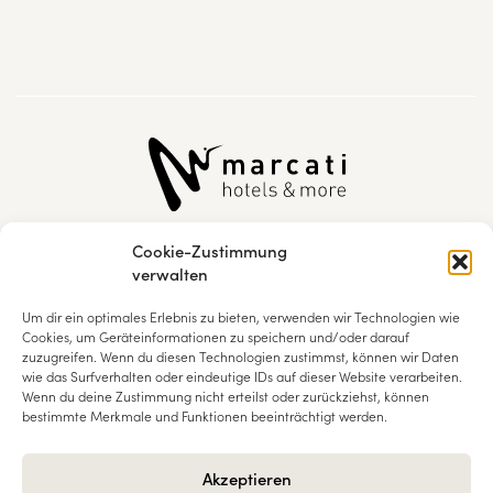
Cookie-Zustimmung
+43 5212 2383
verwalten
info@marcati.at
Um dir ein optimales Erlebnis zu bieten, verwenden wir Technologien wie
Cookies, um Geräteinformationen zu speichern und/oder darauf
zuzugreifen. Wenn du diesen Technologien zustimmst, können wir Daten
Natur & Spa Hotel Lärchenhof
wie das Surfverhalten oder eindeutige IDs auf dieser Website verarbeiten.
Geigenbühelstraße 203
Wenn du deine Zustimmung nicht erteilst oder zurückziehst, können
A-6100 Seefeld in Tirol
bestimmte Merkmale und Funktionen beeinträchtigt werden.
Akzeptieren