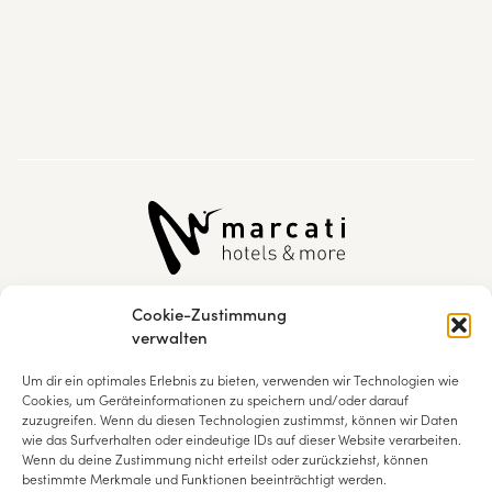
Cookie-Zustimmung
+43 5212 2383
verwalten
info@marcati.at
Um dir ein optimales Erlebnis zu bieten, verwenden wir Technologien wie
Cookies, um Geräteinformationen zu speichern und/oder darauf
zuzugreifen. Wenn du diesen Technologien zustimmst, können wir Daten
Natur & Spa Hotel Lärchenhof
wie das Surfverhalten oder eindeutige IDs auf dieser Website verarbeiten.
Geigenbühelstraße 203
Wenn du deine Zustimmung nicht erteilst oder zurückziehst, können
A-6100 Seefeld in Tirol
bestimmte Merkmale und Funktionen beeinträchtigt werden.