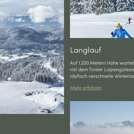
Langlauf
Auf 1.200 Metern Höhe wartet
mit dem Tiroler Loipengütesi
idyllisch verschneite Winterl
Mehr erfahren