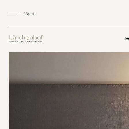
Menü
H