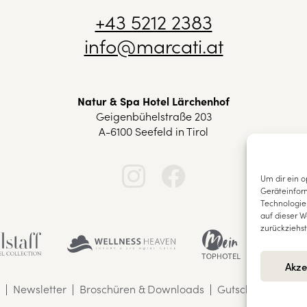
+43 5212 2383
info@marcati.at
Natur & Spa Hotel Lärchenhof
Geigenbühelstraße 203
A-6100 Seefeld in Tirol
Um dir ein o
Geräteinfor
Technologie
auf dieser W
zurückziehs
Akze
Newsletter
Broschüren & Downloads
Gutscheine
Imp