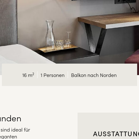
2
16 m
1 Personen
Balkon nach Norden
tunden
ind ideal für
AUSSTATTUNG
leganten